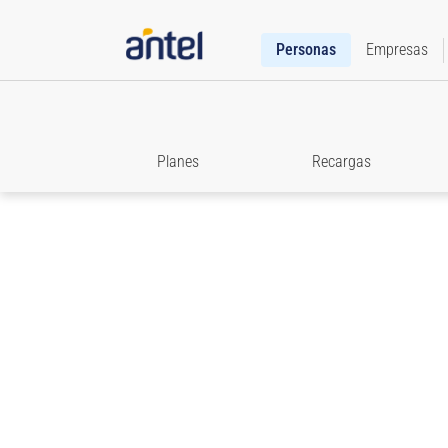
Personas
Empresas
Planes
Recargas
Roaming
Accedé a toda la información que necesitás para e
comunicado cuando viajes.