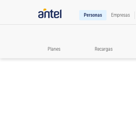
Personas
Empresas
Planes
Recargas
Roaming
Accedé a toda la información que necesitás para e
comunicado cuando viajes.