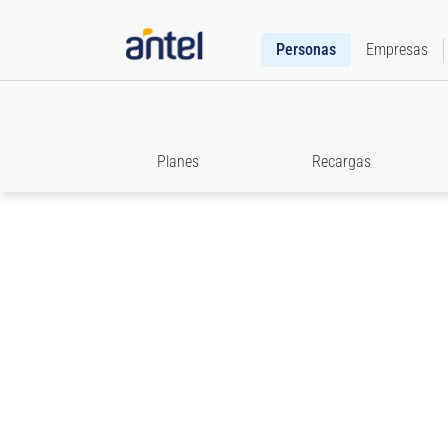
Personas
Empresas
Planes
Recargas
Roaming
Accedé a toda la información que necesitás para e
comunicado cuando viajes.