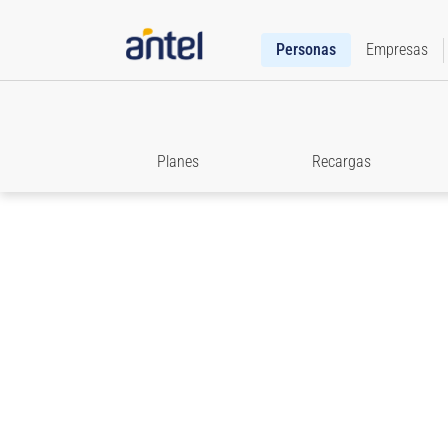
Personas
Empresas
Planes
Recargas
Roaming
Accedé a toda la información que necesitás para e
comunicado cuando viajes.