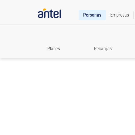
Personas
Empresas
Planes
Recargas
Roaming
Accedé a toda la información que necesitás para e
comunicado cuando viajes.