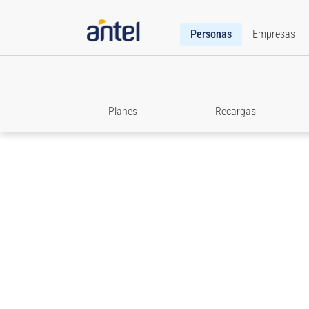
Personas
Empresas
Planes
Recargas
Roaming
Accedé a toda la información que necesitás para e
comunicado cuando viajes.