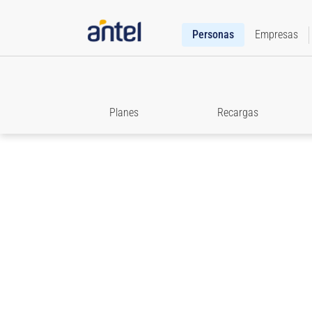
Personas
Empresas
Planes
Recargas
Roaming
Accedé a toda la información que necesitás para e
comunicado cuando viajes.