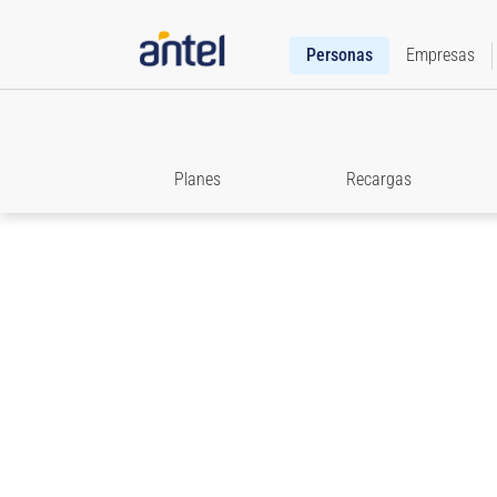
Personas
Empresas
Planes
Recargas
Roaming
Accedé a toda la información que necesitás para e
comunicado cuando viajes.