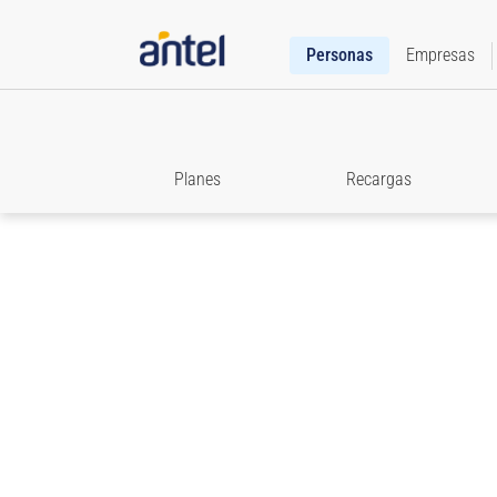
Personas
Empresas
Planes
Recargas
Roaming
Accedé a toda la información que necesitás para e
comunicado cuando viajes.