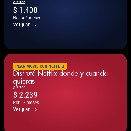
$
2.799
$
1.400
Hasta 4 meses
Ver plan
PLAN MÓVIL CON NETFLIX
Disfrutá Netflix donde y cuando
quieras
$
2.799
$
2.239
Por 12 meses
Ver plan